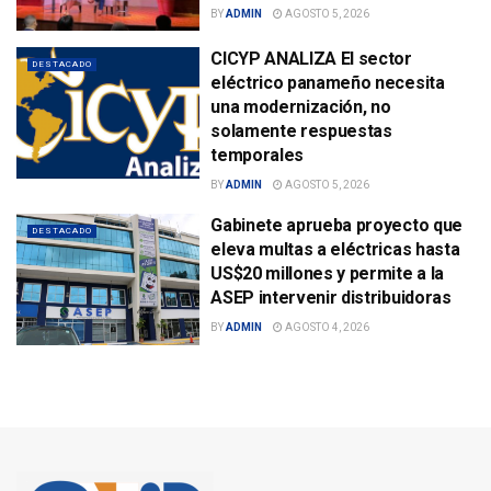
BY
ADMIN
AGOSTO 5, 2026
CICYP ANALIZA El sector
DESTACADO
eléctrico panameño necesita
una modernización, no
solamente respuestas
temporales
BY
ADMIN
AGOSTO 5, 2026
Gabinete aprueba proyecto que
DESTACADO
eleva multas a eléctricas hasta
US$20 millones y permite a la
ASEP intervenir distribuidoras
BY
ADMIN
AGOSTO 4, 2026