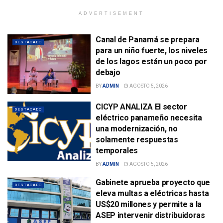
ADVERTISEMENT
Canal de Panamá se prepara
DESTACADO
para un niño fuerte, los niveles
de los lagos están un poco por
debajo
BY
ADMIN
AGOSTO 5, 2026
CICYP ANALIZA El sector
DESTACADO
eléctrico panameño necesita
una modernización, no
solamente respuestas
temporales
BY
ADMIN
AGOSTO 5, 2026
Gabinete aprueba proyecto que
DESTACADO
eleva multas a eléctricas hasta
US$20 millones y permite a la
ASEP intervenir distribuidoras