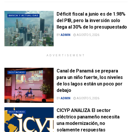
Déficit fiscal a junio es de 1.98%
BANCA Y ACTUALIDAD
del PIB, pero la inversión solo
llega al 30% de lo presupuestado
BY
ADMIN
AGOSTO 5, 2026
ADVERTISEMENT
Canal de Panamá se prepara
DESTACADO
para un niño fuerte, los niveles
de los lagos están un poco por
debajo
BY
ADMIN
AGOSTO 5, 2026
CICYP ANALIZA El sector
DESTACADO
eléctrico panameño necesita
una modernización, no
solamente respuestas