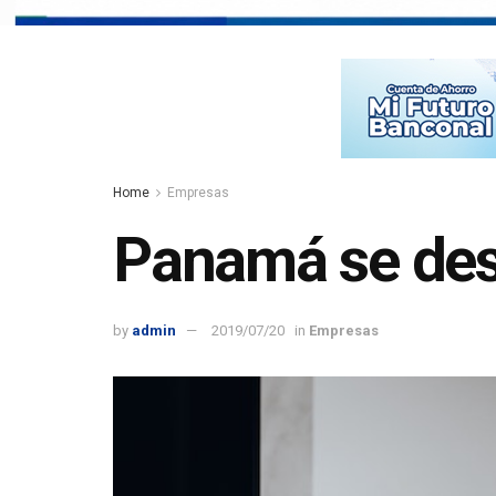
Home
Empresas
Panamá se desp
by
admin
2019/07/20
in
Empresas