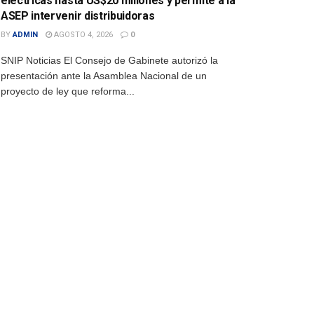
eléctricas hasta US$20 millones y permite a la
ASEP intervenir distribuidoras
BY
ADMIN
AGOSTO 4, 2026
0
SNIP Noticias El Consejo de Gabinete autorizó la
presentación ante la Asamblea Nacional de un
proyecto de ley que reforma...