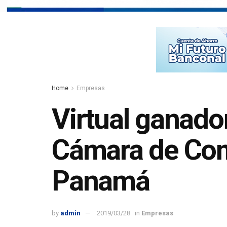
Home
Empresas
Virtual ganador
Cámara de Come
Panamá
by
admin
2019/03/28
in
Empresas