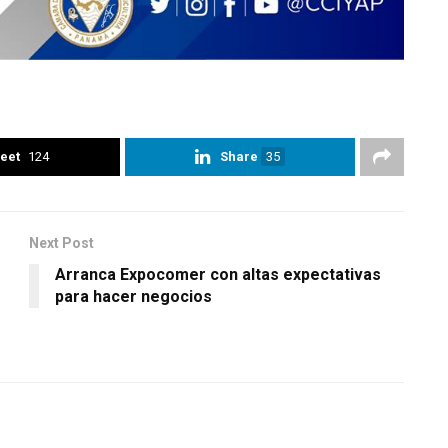
eet
124
Share
35
Next Post
Arranca Expocomer con altas expectativas
r
para hacer negocios