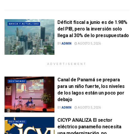
Déficit fiscal a junio es de 1.98%
BANCA Y ACTUALIDAD
del PIB, pero la inversión solo
llega al 30% de lo presupuestado
BY
ADMIN
AGOSTO 5, 2026
ADVERTISEMENT
Canal de Panamá se prepara
DESTACADO
para un niño fuerte, los niveles
de los lagos están un poco por
debajo
BY
ADMIN
AGOSTO 5, 2026
CICYP ANALIZA El sector
DESTACADO
eléctrico panameño necesita
una modernización, no