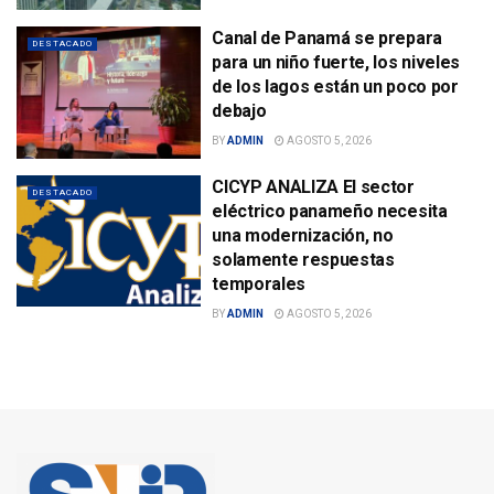
Canal de Panamá se prepara
DESTACADO
para un niño fuerte, los niveles
de los lagos están un poco por
debajo
BY
ADMIN
AGOSTO 5, 2026
CICYP ANALIZA El sector
DESTACADO
eléctrico panameño necesita
una modernización, no
solamente respuestas
temporales
BY
ADMIN
AGOSTO 5, 2026