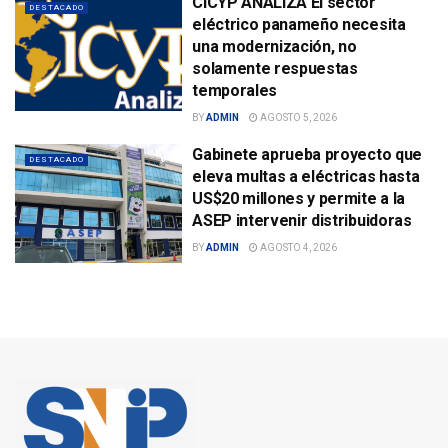
CICYP ANALIZA El sector
DESTACADO
eléctrico panameño necesita
una modernización, no
solamente respuestas
temporales
BY
ADMIN
AGOSTO 5, 2026
Gabinete aprueba proyecto que
DESTACADO
eleva multas a eléctricas hasta
US$20 millones y permite a la
ASEP intervenir distribuidoras
BY
ADMIN
AGOSTO 4, 2026