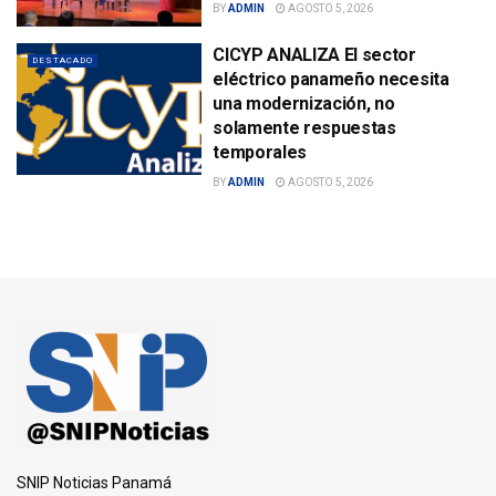
BY
ADMIN
AGOSTO 5, 2026
CICYP ANALIZA El sector
DESTACADO
eléctrico panameño necesita
una modernización, no
solamente respuestas
temporales
BY
ADMIN
AGOSTO 5, 2026
SNIP Noticias Panamá