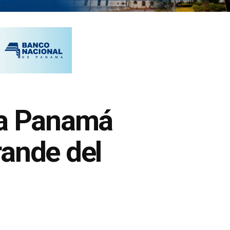
 a Panamá
rande del