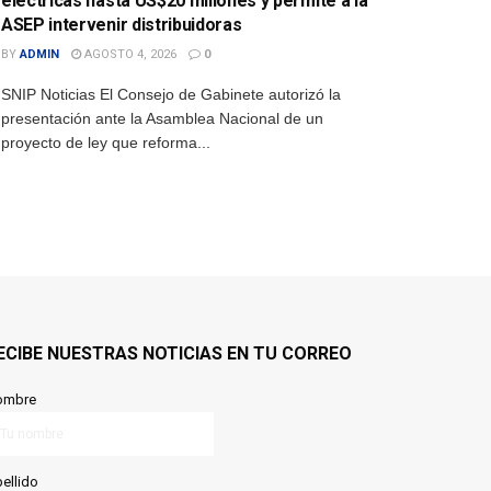
eléctricas hasta US$20 millones y permite a la
ASEP intervenir distribuidoras
BY
ADMIN
AGOSTO 4, 2026
0
SNIP Noticias El Consejo de Gabinete autorizó la
presentación ante la Asamblea Nacional de un
proyecto de ley que reforma...
ECIBE NUESTRAS NOTICIAS EN TU CORREO
ombre
ellido