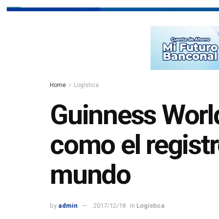
Home
Logística
Guinness World
como el regist
mundo
by
admin
2017/12/18
in
Logística