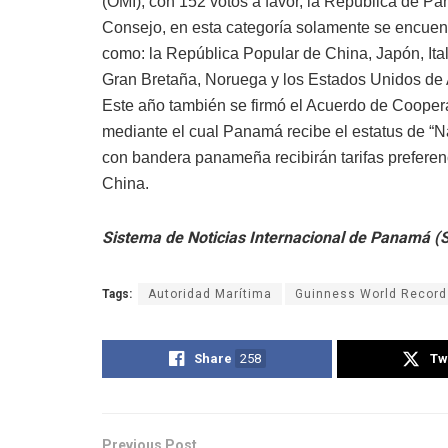
(OMI), con 152 votos a favor, la República de P
Consejo, en esta categoría solamente se encuent
como: la República Popular de China, Japón, Ita
Gran Bretaña, Noruega y los Estados Unidos de
Este año también se firmó el Acuerdo de Cooper
mediante el cual Panamá recibe el estatus de “
con bandera panameña recibirán tarifas preferenc
China.
Sistema de Noticias Internacional de Panamá 
Tags:
Autoridad Marítima
Guinness World Record
Share
258
Tw
Previous Post