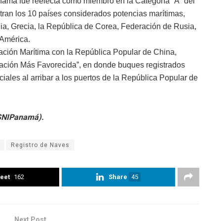
anamá fue reelecta como miembro en la Categoría “A” del
ran los 10 países considerados potencias marítimas,
lia, Grecia, la República de Corea, Federación de Rusia,
 América.
ación Marítima con la República Popular de China,
Nación Más Favorecida”, en donde buques registrados
iales al arribar a los puertos de la República Popular de
(SNIPanamá).
Registro de Naves
eet
162
Share
45
Next Post