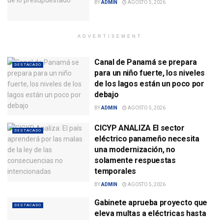
BY
ADMIN
AGOSTO 5, 2026
ADVERTISEMENT
Canal de Panamá se prepara
DESTACADO
para un niño fuerte, los niveles
de los lagos están un poco por
debajo
BY
ADMIN
AGOSTO 5, 2026
CICYP ANALIZA El sector
DESTACADO
eléctrico panameño necesita
una modernización, no
solamente respuestas
temporales
BY
ADMIN
AGOSTO 5, 2026
Gabinete aprueba proyecto que
DESTACADO
eleva multas a eléctricas hasta