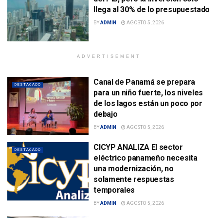
llega al 30% de lo presupuestado
BY
ADMIN
AGOSTO 5, 2026
ADVERTISEMENT
Canal de Panamá se prepara
DESTACADO
para un niño fuerte, los niveles
de los lagos están un poco por
debajo
BY
ADMIN
AGOSTO 5, 2026
CICYP ANALIZA El sector
DESTACADO
eléctrico panameño necesita
una modernización, no
solamente respuestas
temporales
BY
ADMIN
AGOSTO 5, 2026