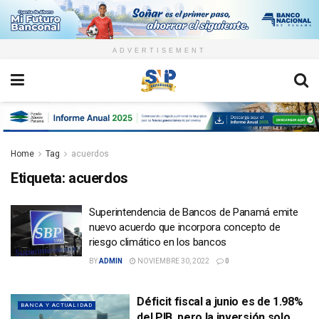
ADVERTISEMENT
Home
Tag
acuerdos
Etiqueta:
acuerdos
Superintendencia de Bancos de Panamá emite
nuevo acuerdo que incorpora concepto de
riesgo climático en los bancos
BY
ADMIN
NOVIEMBRE 30, 2022
0
Déficit fiscal a junio es de 1.98%
BANCA Y ACTUALIDAD
del PIB, pero la inversión solo