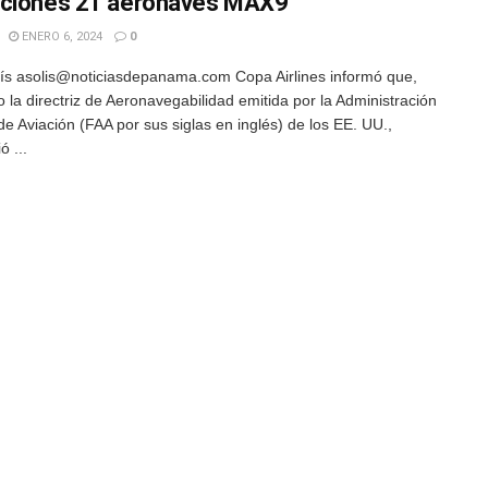
ciones 21 aeronaves MAX9
ENERO 6, 2024
0
ís asolis@noticiasdepanama.com Copa Airlines informó que,
 la directriz de Aeronavegabilidad emitida por la Administración
e Aviación (FAA por sus siglas en inglés) de los EE. UU.,
ó ...