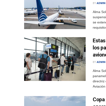
BY
ADMIN
Alma Sol
suspensi
se exten
requisitos
Estas
los p
avio
BY
ADMIN
Alma So
panameña
directri
Aviación
Copa 