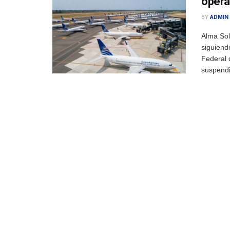
opera
BY
ADMIN
Alma Sol
siguiendo
Federal d
suspendi