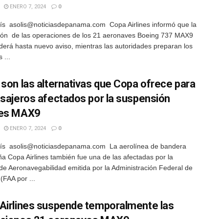
ENERO 7, 2024
0
ís asolis@noticiasdepanama.com Copa Airlines informó que la
ón de las operaciones de los 21 aeronaves Boeing 737 MAX9
derá hasta nuevo aviso, mientras las autoridades preparan los
 ...
 son las alternativas que Copa ofrece para
asajeros afectados por la suspensión
nes MAX9
ENERO 7, 2024
0
lís asolis@noticiasdepanama.com La aerolínea de bandera
 Copa Airlines también fue una de las afectadas por la
z de Aeronavegabilidad emitida por la Administración Federal de
 (FAA por ...
Airlines suspende temporalmente las