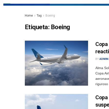
Home
Tag
Boeing
Etiqueta:
Boeing
Copa 
react
BY
ADMIN
Alma So
Copa Air
aeronave
riguroso
Copa 
suspe