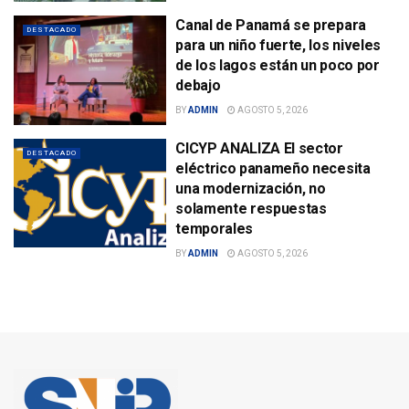
Canal de Panamá se prepara
DESTACADO
para un niño fuerte, los niveles
de los lagos están un poco por
debajo
BY
ADMIN
AGOSTO 5, 2026
CICYP ANALIZA El sector
DESTACADO
eléctrico panameño necesita
una modernización, no
solamente respuestas
temporales
BY
ADMIN
AGOSTO 5, 2026