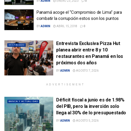
BY
ADMIN
ENERO 23, 2023
0
Panamá acoge el “Compromiso de Lima” para
combatir la corrupción estos son los puntos
BY
ADMIN
ABRIL 15, 2018
0
Entrevista Exclusiva Pizza Hut
DESTACADO
planea abrir entre 8 y 10
restaurantes en Panamá en los
próximos dos años
BY
ADMIN
AGOSTO 7, 2026
ADVERTISEMENT
Déficit fiscal a junio es de 1.98%
BANCA Y ACTUALIDAD
del PIB, pero la inversión solo
llega al 30% de lo presupuestado
BY
ADMIN
AGOSTO 5, 2026