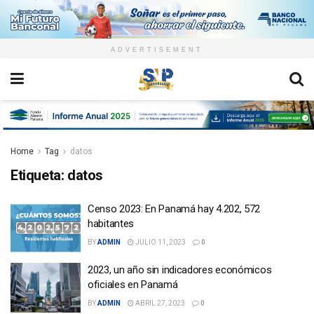
ADVERTISEMENT
Home
Tag
datos
Etiqueta:
datos
Censo 2023: En Panamá hay 4.202, 572
habitantes
BY
ADMIN
JULIO 11, 2023
0
2023, un año sin indicadores económicos
oficiales en Panamá
BY
ADMIN
ABRIL 27, 2023
0