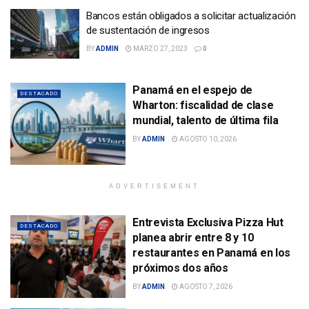
Bancos están obligados a solicitar actualización
de sustentación de ingresos
BY
ADMIN
MARZO 27, 2023
0
Panamá en el espejo de
DESTACADO
Wharton: fiscalidad de clase
mundial, talento de última fila
BY
ADMIN
AGOSTO 10, 2026
ADVERTISEMENT
Entrevista Exclusiva Pizza Hut
DESTACADO
planea abrir entre 8 y 10
restaurantes en Panamá en los
próximos dos años
BY
ADMIN
AGOSTO 7, 2026