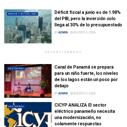
Déficit fiscal a junio es de 1.98%
BANCA Y ACTUALIDAD
del PIB, pero la inversión solo
llega al 30% de lo presupuestado
BY
ADMIN
AGOSTO 5, 2026
ADVERTISEMENT
Canal de Panamá se prepara
DESTACADO
para un niño fuerte, los niveles
de los lagos están un poco por
debajo
BY
ADMIN
AGOSTO 5, 2026
CICYP ANALIZA El sector
DESTACADO
eléctrico panameño necesita
una modernización, no
solamente respuestas