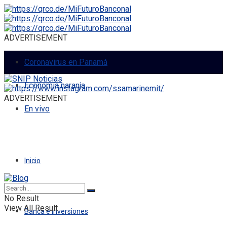
ADVERTISEMENT
Coronavirus en Panamá
Economía naranja
ADVERTISEMENT
En vivo
Inicio
Economía
No Result
View All Result
Banca e Inversiones