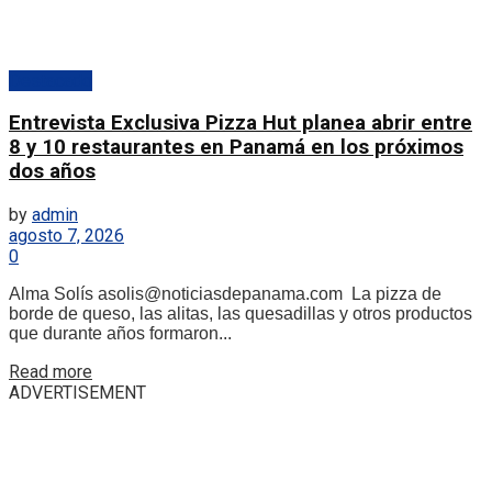
Destacado
Entrevista Exclusiva Pizza Hut planea abrir entre
8 y 10 restaurantes en Panamá en los próximos
dos años
by
admin
agosto 7, 2026
0
Alma Solís asolis@noticiasdepanama.com La pizza de
borde de queso, las alitas, las quesadillas y otros productos
que durante años formaron...
Details
Read more
ADVERTISEMENT