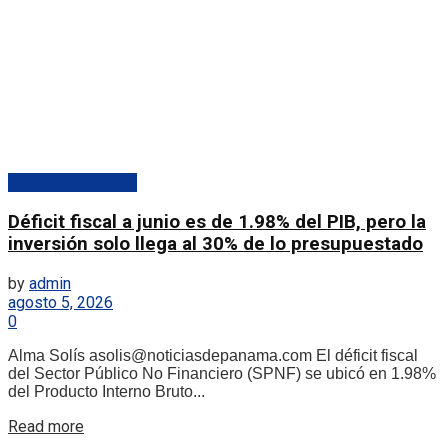
Banca y actualidad
Déficit fiscal a junio es de 1.98% del PIB, pero la
inversión solo llega al 30% de lo presupuestado
by
admin
agosto 5, 2026
0
Alma Solís asolis@noticiasdepanama.com El déficit fiscal
del Sector Público No Financiero (SPNF) se ubicó en 1.98%
del Producto Interno Bruto...
Details
Read more