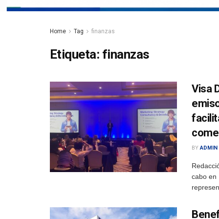
Home
Tag
finanzas
Etiqueta:
finanzas
Visa 
emiso
facil
comer
BY
ADMIN
Redacció
cabo en 
represen
Benef