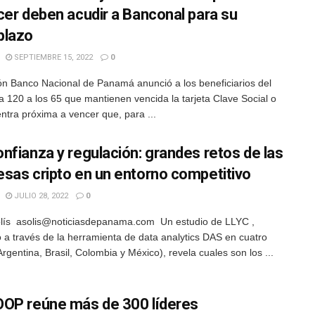
cer deben acudir a Banconal para su
plazo
SEPTIEMBRE 15, 2022
0
n Banco Nacional de Panamá anunció a los beneficiarios del
 120 a los 65 que mantienen vencida la tarjeta Clave Social o
ntra próxima a vencer que, para ...
nfianza y regulación: grandes retos de las
sas cripto en un entorno competitivo
JULIO 28, 2022
0
lís asolis@noticiasdepanama.com Un estudio de LLYC ,
o a través de la herramienta de data analytics DAS en cuatro
rgentina, Brasil, Colombia y México), revela cuales son los ...
OP reúne más de 300 líderes