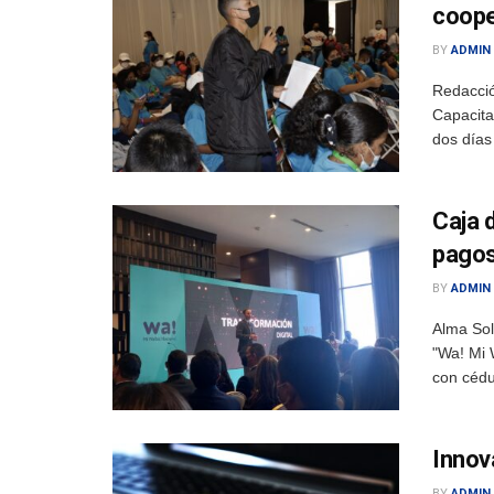
coope
BY
ADMIN
Redacció
Capacita
dos días 
Caja d
pagos
BY
ADMIN
Alma Sol
"Wa! Mi 
con cédul
Innova
BY
ADMIN