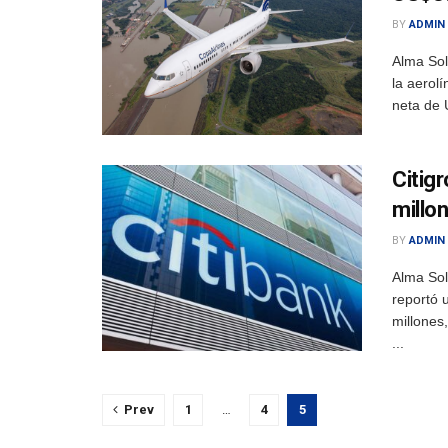
BY
ADMIN
Alma Sol
la aerol
neta de 
Citig
millo
BY
ADMIN
Alma Sol
reportó 
millones
...
Prev
1
…
4
5