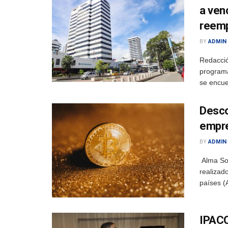
a ven
reem
BY
ADMIN
Redacció
programa
se encue
Desco
empre
BY
ADMIN
Alma So
realizad
países (A
IPACO