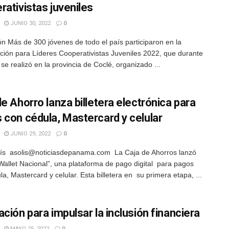
rativistas juveniles
JUNIO 30, 2022
0
n Más de 300 jóvenes de todo el país participaron en la
ción para Líderes Cooperativistas Juveniles 2022, que durante
se realizó en la provincia de Coclé, organizado ...
e Ahorro lanza billetera electrónica para
 con cédula, Mastercard y celular
JUNIO 29, 2022
0
ís asolis@noticiasdepanama.com La Caja de Ahorros lanzó
Wallet Nacional”, una plataforma de pago digital para pagos
a, Mastercard y celular. Esta billetera en su primera etapa, ...
ción para impulsar la inclusión financiera
MAYO 25, 2022
0