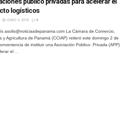
aciones publico privadas para acelerar el
cto logísticos
JUNIO 3, 2018
0
lís asolis@noticiasdepanama.com La Cámara de Comercio,
as y Agricultura de Panamá (CCIAP) reiteró este domingo 2 de
conveniencia de instituir una Asociación Público- Privada (APP)
erar el ...