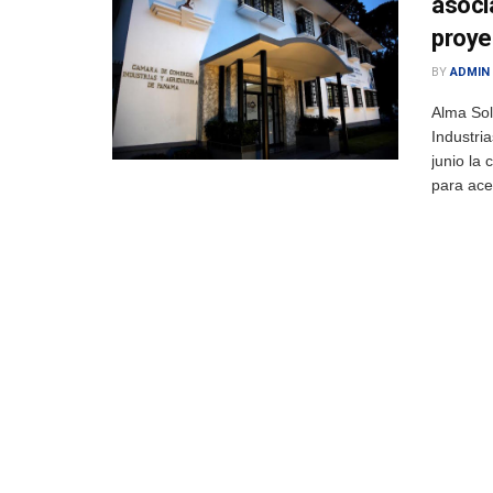
asoci
proye
BY
ADMIN
Alma So
Industri
junio la 
para acel