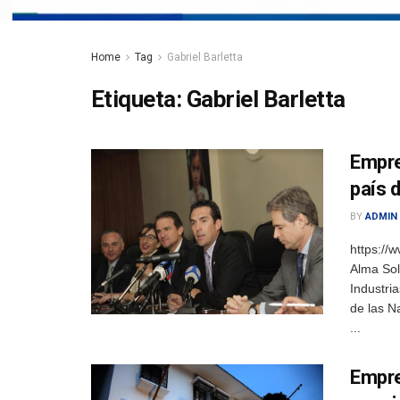
Home
Tag
Gabriel Barletta
Etiqueta:
Gabriel Barletta
Empre
país 
BY
ADMIN
https:/
Alma So
Industri
de las N
...
Empre