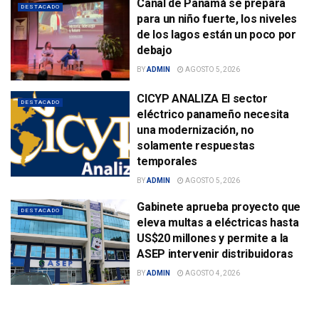
Canal de Panamá se prepara
DESTACADO
para un niño fuerte, los niveles
de los lagos están un poco por
debajo
BY
ADMIN
AGOSTO 5, 2026
CICYP ANALIZA El sector
DESTACADO
eléctrico panameño necesita
una modernización, no
solamente respuestas
temporales
BY
ADMIN
AGOSTO 5, 2026
Gabinete aprueba proyecto que
DESTACADO
eleva multas a eléctricas hasta
US$20 millones y permite a la
ASEP intervenir distribuidoras
BY
ADMIN
AGOSTO 4, 2026