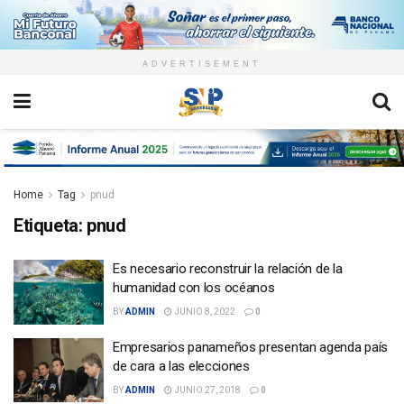
ADVERTISEMENT
Home
Tag
pnud
Etiqueta:
pnud
Es necesario reconstruir la relación de la
humanidad con los océanos
BY
ADMIN
JUNIO 8, 2022
0
Empresarios panameños presentan agenda país
de cara a las elecciones
BY
ADMIN
JUNIO 27, 2018
0