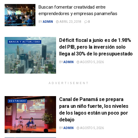
Buscan fomentar creatividad entre
emprendedores y empresas panameñas
BY
ADMIN
ABRIL 23, 2018
0
Déficit fiscal a junio es de 1.98%
BANCA Y ACTUALIDAD
del PIB, pero la inversión solo
llega al 30% de lo presupuestado
BY
ADMIN
AGOSTO 5, 2026
ADVERTISEMENT
Canal de Panamá se prepara
DESTACADO
para un niño fuerte, los niveles
de los lagos están un poco por
debajo
BY
ADMIN
AGOSTO 5, 2026