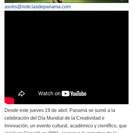
asolis@noticiasdepanama.com
Desde este jueves 19 de abril, Panamá se sumó a la
celebración del Día Mundial de la Creatividad e
Innovación, un evento cultural, académico y científico, que