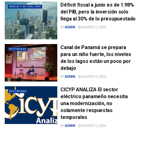
Déficit fiscal a junio es de 1.98%
BANCA Y ACTUALIDAD
del PIB, pero la inversión solo
llega al 30% de lo presupuestado
BY
ADMIN
AGOSTO 5, 2026
Canal de Panamá se prepara
DESTACADO
para un niño fuerte, los niveles
de los lagos están un poco por
debajo
BY
ADMIN
AGOSTO 5, 2026
CICYP ANALIZA El sector
DESTACADO
eléctrico panameño necesita
una modernización, no
solamente respuestas
temporales
BY
ADMIN
AGOSTO 5, 2026