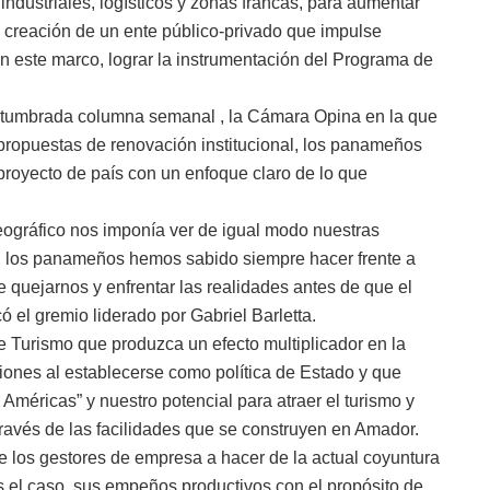
ndustriales, logísticos y zonas francas, para aumentar
a creación de un ente público-privado que impulse
en este marco, lograr la instrumentación del Programa de
ostumbrada columna semanal , la Cámara Opina en la que
propuestas de renovación institucional, los panameños
 proyecto de país con un enfoque claro de lo que
ográfico nos imponía ver de igual modo nuestras
, los panameños hemos sabido siempre hacer frente a
e quejarnos y enfrentar las realidades antes de que el
 el gremio liderado por Gabriel Barletta.
e Turismo que produzca un efecto multiplicador en la
nes al establecerse como política de Estado y que
méricas” y nuestro potencial para atraer el turismo y
través de las facilidades que se construyen en Amador.
los gestores de empresa a hacer de la actual coyuntura
es el caso, sus empeños productivos con el propósito de