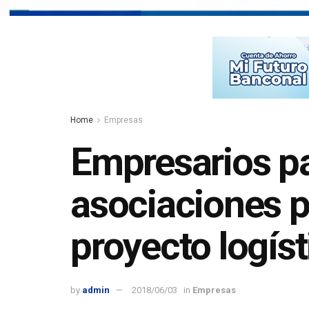
Home
Empresas
Empresarios 
asociaciones pu
proyecto logís
by
admin
2018/06/03
in
Empresas