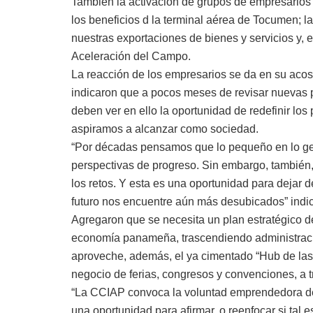
También la activación de grupos de empresarios i
los beneficios d la terminal aérea de Tocumen; l
nuestras exportaciones de bienes y servicios y, 
Aceleración del Campo.
La reacción de los empresarios se da en su ac
indicaron que a pocos meses de revisar nuevas 
deben ver en ello la oportunidad de redefinir los
aspiramos a alcanzar como sociedad.
“Por décadas pensamos que lo pequeño en lo ge
perspectivas de progreso. Sin embargo, también
los retos. Y esta es una oportunidad para dejar d
futuro nos encuentre aún más desubicados” indicó
Agregaron que se necesita un plan estratégico d
economía panameña, trascendiendo administracio
aproveche, además, el ya cimentado “Hub de las A
negocio de ferias, congresos y convenciones, a 
“La CCIAP convoca la voluntad emprendedora de 
una oportunidad para afirmar, o reenfocar si tal 