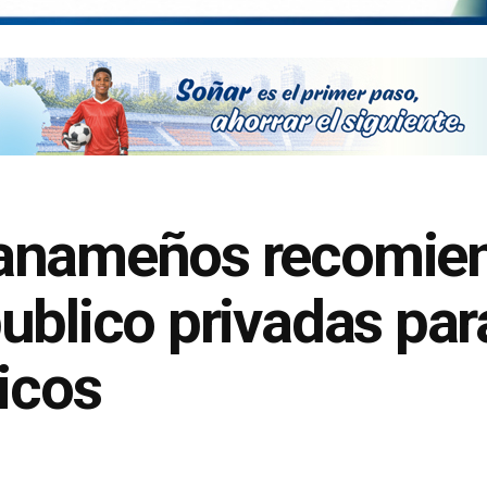
panameños recomie
blico privadas para
ticos