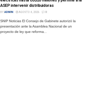
eléctricas hasta US$20 millones y permite a la
ASEP intervenir distribuidoras
BY
ADMIN
AGOSTO 4, 2026
0
SNIP Noticias El Consejo de Gabinete autorizó la
presentación ante la Asamblea Nacional de un
proyecto de ley que reforma...