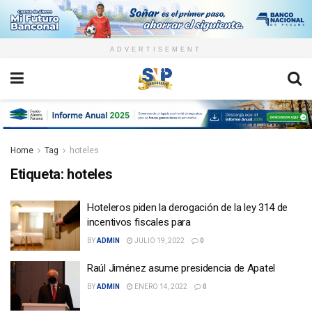
ADVERTISEMENT
Home
Tag
hoteles
Etiqueta:
hoteles
Hoteleros piden la derogación de la ley 314 de
incentivos fiscales para
BY
ADMIN
JULIO 19, 2022
0
Raúl Jiménez asume presidencia de Apatel
BY
ADMIN
ENERO 14, 2022
0