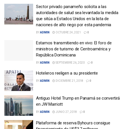
Sector privado panameño solicita a las
autoridades de salud sea levantada la medida
que sitúa a Estados Unidos en la lista de
naciones de alto riego por esta pandemia
BY
ADMIN
OCTUBRE 24, 2021
0
Estamos transmitiendo en vivo: El foro de
ministros de turismo de Centroamérica y
República Dominicana
BY
ADMIN
SEPTIEMBRE 26, 2020
0
Hoteleros reeligen a su presidente
BY
ADMIN
DICIEMBRE 21, 2018
0
Antiguo Hotel Trump en Panamá se convertirá
en JW Marriott
BY
ADMIN
JUNIO 27, 2018
0
Plataforma de reserva Byhours consigue