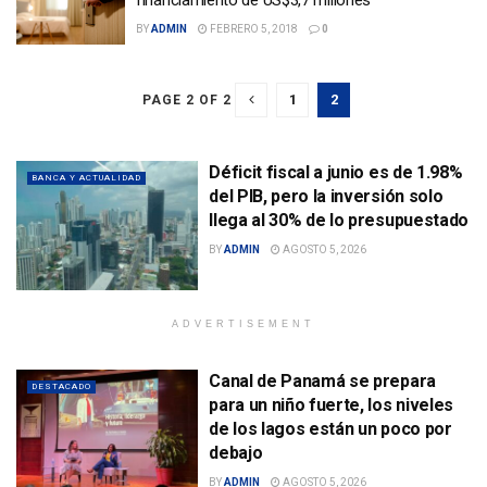
financiamiento de US$3,7 millones
BY
ADMIN
FEBRERO 5, 2018
0
1
2
PAGE 2 OF 2
Déficit fiscal a junio es de 1.98%
BANCA Y ACTUALIDAD
del PIB, pero la inversión solo
llega al 30% de lo presupuestado
BY
ADMIN
AGOSTO 5, 2026
ADVERTISEMENT
Canal de Panamá se prepara
DESTACADO
para un niño fuerte, los niveles
de los lagos están un poco por
debajo
BY
ADMIN
AGOSTO 5, 2026