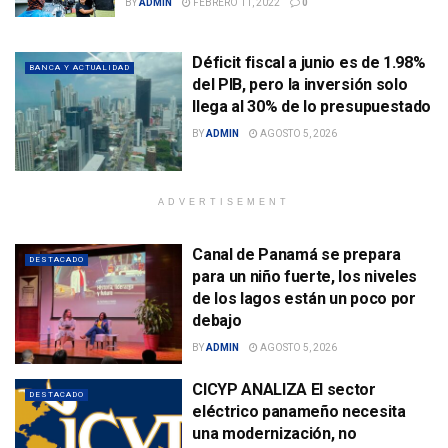
BY
ADMIN
FEBRERO 11, 2022
0
Déficit fiscal a junio es de 1.98%
BANCA Y ACTUALIDAD
del PIB, pero la inversión solo
llega al 30% de lo presupuestado
BY
ADMIN
AGOSTO 5, 2026
ADVERTISEMENT
Canal de Panamá se prepara
DESTACADO
para un niño fuerte, los niveles
de los lagos están un poco por
debajo
BY
ADMIN
AGOSTO 5, 2026
CICYP ANALIZA El sector
DESTACADO
eléctrico panameño necesita
una modernización, no