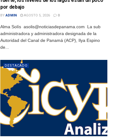
fuerte, los niveles de los lagos están un poco
por debajo
BY
ADMIN
AGOSTO 5, 2026
0
Alma Solís asolis@noticiasdepanama.com La sub
administradora y administradora designada de la
Autoridad del Canal de Panamá (ACP), Ilya Espino
de...
DESTACADO