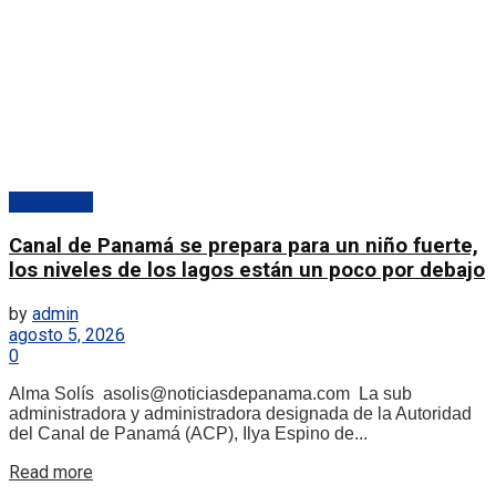
Destacado
Canal de Panamá se prepara para un niño fuerte,
los niveles de los lagos están un poco por debajo
by
admin
agosto 5, 2026
0
Alma Solís asolis@noticiasdepanama.com La sub
administradora y administradora designada de la Autoridad
del Canal de Panamá (ACP), Ilya Espino de...
Details
Read more