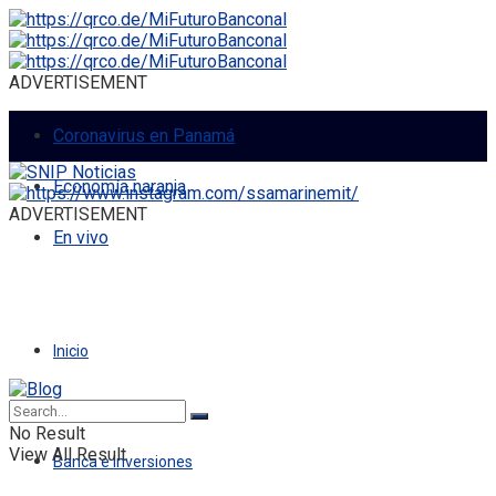
ADVERTISEMENT
Coronavirus en Panamá
Economía naranja
ADVERTISEMENT
En vivo
Inicio
Economía
No Result
View All Result
Banca e Inversiones