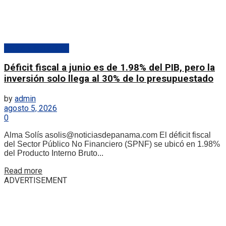
Banca y actualidad
Déficit fiscal a junio es de 1.98% del PIB, pero la
inversión solo llega al 30% de lo presupuestado
by
admin
agosto 5, 2026
0
Alma Solís asolis@noticiasdepanama.com El déficit fiscal
del Sector Público No Financiero (SPNF) se ubicó en 1.98%
del Producto Interno Bruto...
Details
Read more
ADVERTISEMENT