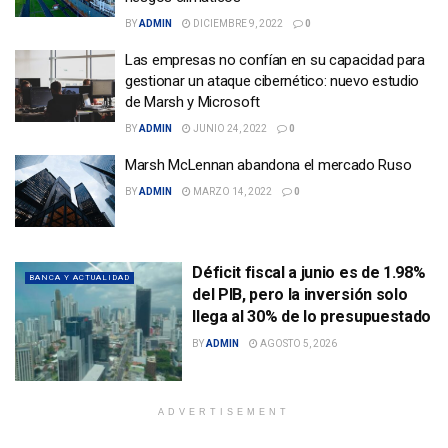
BY
ADMIN
DICIEMBRE 9, 2022
0
Las empresas no confían en su capacidad para
gestionar un ataque cibernético: nuevo estudio
de Marsh y Microsoft
BY
ADMIN
JUNIO 24, 2022
0
Marsh McLennan abandona el mercado Ruso
BY
ADMIN
MARZO 14, 2022
0
Déficit fiscal a junio es de 1.98%
BANCA Y ACTUALIDAD
del PIB, pero la inversión solo
llega al 30% de lo presupuestado
BY
ADMIN
AGOSTO 5, 2026
ADVERTISEMENT