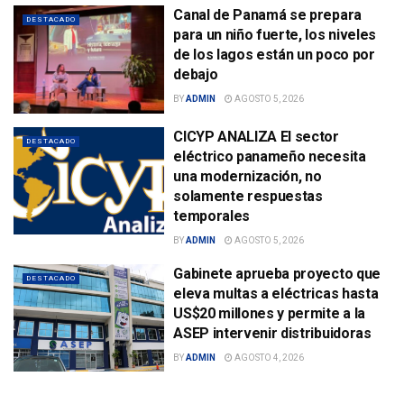
Canal de Panamá se prepara
DESTACADO
para un niño fuerte, los niveles
de los lagos están un poco por
debajo
BY
ADMIN
AGOSTO 5, 2026
CICYP ANALIZA El sector
DESTACADO
eléctrico panameño necesita
una modernización, no
solamente respuestas
temporales
BY
ADMIN
AGOSTO 5, 2026
Gabinete aprueba proyecto que
DESTACADO
eleva multas a eléctricas hasta
US$20 millones y permite a la
ASEP intervenir distribuidoras
BY
ADMIN
AGOSTO 4, 2026