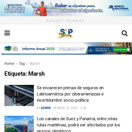
ADVERTISEMENT
Home
Tag
Marsh
Etiqueta:
Marsh
Se encarecen primas de seguros en
Latinoamérica por ciberamenazas e
incertidumbre socio-política
BY
ADMIN
ABRIL 22, 2023
0
Los canales de Suez y Panamá, entre otras
rutas marítimas, podrá ser afectados por los
riesgos climáticos