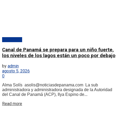
Destacado
Canal de Panamá se prepara para un niño fuerte,
los niveles de los lagos están un poco por debajo
by
admin
agosto 5, 2026
0
Alma Solís asolis@noticiasdepanama.com La sub
administradora y administradora designada de la Autoridad
del Canal de Panamá (ACP), Ilya Espino de...
Details
Read more