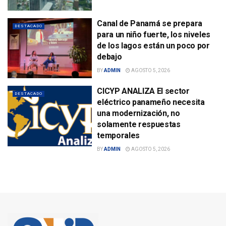
Canal de Panamá se prepara
DESTACADO
para un niño fuerte, los niveles
de los lagos están un poco por
debajo
BY
ADMIN
AGOSTO 5, 2026
CICYP ANALIZA El sector
DESTACADO
eléctrico panameño necesita
una modernización, no
solamente respuestas
temporales
BY
ADMIN
AGOSTO 5, 2026