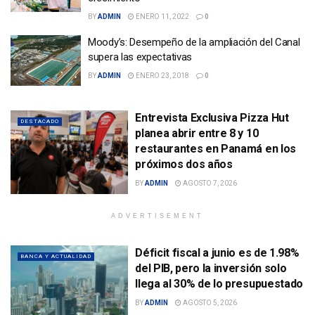
BY
ADMIN
ENERO 11, 2022
0
Moody’s: Desempeño de la ampliación del Canal
supera las expectativas
BY
ADMIN
ENERO 23, 2018
0
Entrevista Exclusiva Pizza Hut
DESTACADO
planea abrir entre 8 y 10
restaurantes en Panamá en los
próximos dos años
BY
ADMIN
AGOSTO 7, 2026
ADVERTISEMENT
Déficit fiscal a junio es de 1.98%
BANCA Y ACTUALIDAD
del PIB, pero la inversión solo
llega al 30% de lo presupuestado
BY
ADMIN
AGOSTO 5, 2026