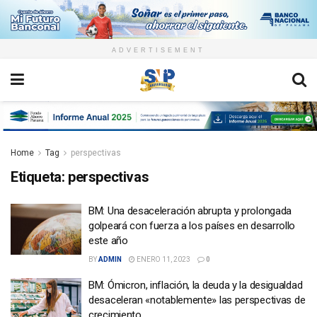
ADVERTISEMENT
Home
Tag
perspectivas
Etiqueta:
perspectivas
BM: Una desaceleración abrupta y prolongada
golpeará con fuerza a los países en desarrollo
este año
BY
ADMIN
ENERO 11, 2023
0
BM: Ómicron, inflación, la deuda y la desigualdad
desaceleran «notablemente» las perspectivas de
crecimiento