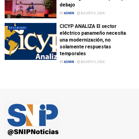
debajo
BY
ADMIN
AGOSTO 5, 2026
CICYP ANALIZA El sector
DESTACADO
eléctrico panameño necesita
una modernización, no
solamente respuestas
temporales
BY
ADMIN
AGOSTO 5, 2026