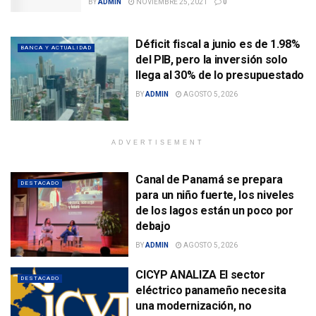
BY
ADMIN
NOVIEMBRE 25, 2021
0
Déficit fiscal a junio es de 1.98%
BANCA Y ACTUALIDAD
del PIB, pero la inversión solo
llega al 30% de lo presupuestado
BY
ADMIN
AGOSTO 5, 2026
ADVERTISEMENT
Canal de Panamá se prepara
DESTACADO
para un niño fuerte, los niveles
de los lagos están un poco por
debajo
BY
ADMIN
AGOSTO 5, 2026
CICYP ANALIZA El sector
DESTACADO
eléctrico panameño necesita
una modernización, no