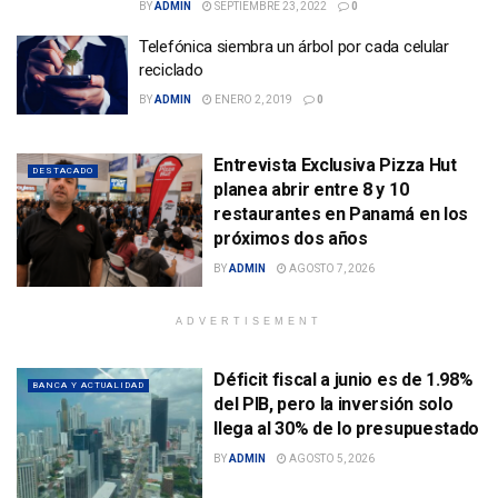
BY
ADMIN
SEPTIEMBRE 23, 2022
0
Telefónica siembra un árbol por cada celular
reciclado
BY
ADMIN
ENERO 2, 2019
0
Entrevista Exclusiva Pizza Hut
DESTACADO
planea abrir entre 8 y 10
restaurantes en Panamá en los
próximos dos años
BY
ADMIN
AGOSTO 7, 2026
ADVERTISEMENT
Déficit fiscal a junio es de 1.98%
BANCA Y ACTUALIDAD
del PIB, pero la inversión solo
llega al 30% de lo presupuestado
BY
ADMIN
AGOSTO 5, 2026