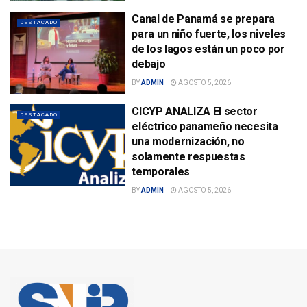
Canal de Panamá se prepara
DESTACADO
para un niño fuerte, los niveles
de los lagos están un poco por
debajo
BY
ADMIN
AGOSTO 5, 2026
CICYP ANALIZA El sector
DESTACADO
eléctrico panameño necesita
una modernización, no
solamente respuestas
temporales
BY
ADMIN
AGOSTO 5, 2026