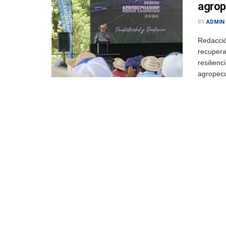
agrop
BY
ADMIN
Redacci
recupera
resilienc
agropecu