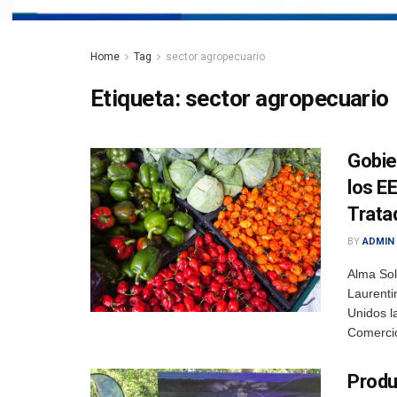
Home
Tag
sector agropecuario
Etiqueta:
sector agropecuario
Gobie
los E
Trata
BY
ADMIN
Alma So
Laurenti
Unidos l
Comercio
Produc