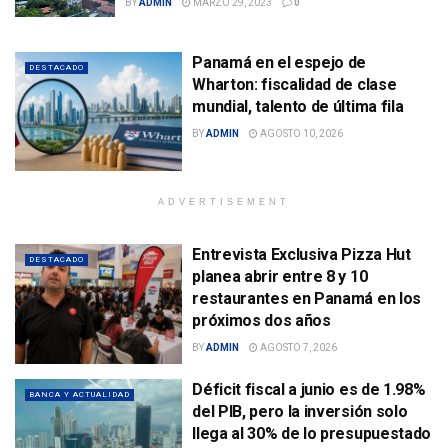
BY
ADMIN
MARZO 29, 2023
0
Panamá en el espejo de
DESTACADO
Wharton: fiscalidad de clase
mundial, talento de última fila
BY
ADMIN
AGOSTO 10, 2026
ADVERTISEMENT
Entrevista Exclusiva Pizza Hut
DESTACADO
planea abrir entre 8 y 10
restaurantes en Panamá en los
próximos dos años
BY
ADMIN
AGOSTO 7, 2026
Déficit fiscal a junio es de 1.98%
BANCA Y ACTUALIDAD
del PIB, pero la inversión solo
llega al 30% de lo presupuestado