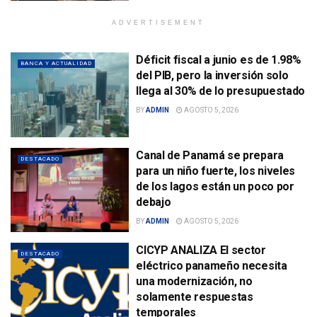
ADVERTISEMENT
Déficit fiscal a junio es de 1.98%
BANCA Y ACTUALIDAD
del PIB, pero la inversión solo
llega al 30% de lo presupuestado
BY
ADMIN
AGOSTO 5, 2026
Canal de Panamá se prepara
DESTACADO
para un niño fuerte, los niveles
de los lagos están un poco por
debajo
BY
ADMIN
AGOSTO 5, 2026
CICYP ANALIZA El sector
DESTACADO
eléctrico panameño necesita
una modernización, no
solamente respuestas
temporales