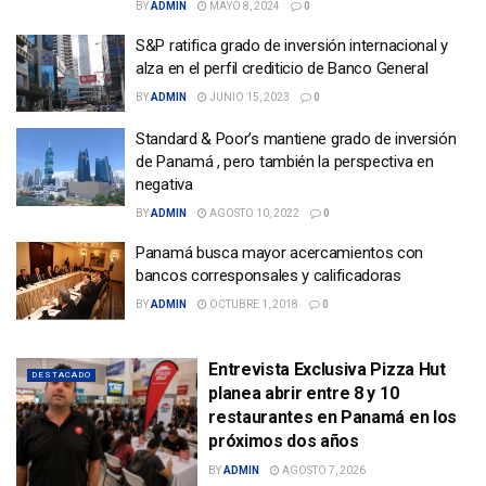
BY
ADMIN
MAYO 8, 2024
0
S&P ratifica grado de inversión internacional y
alza en el perfil crediticio de Banco General
BY
ADMIN
JUNIO 15, 2023
0
Standard & Poor’s mantiene grado de inversión
de Panamá , pero también la perspectiva en
negativa
BY
ADMIN
AGOSTO 10, 2022
0
Panamá busca mayor acercamientos con
bancos corresponsales y calificadoras
BY
ADMIN
OCTUBRE 1, 2018
0
Entrevista Exclusiva Pizza Hut
DESTACADO
planea abrir entre 8 y 10
restaurantes en Panamá en los
próximos dos años
BY
ADMIN
AGOSTO 7, 2026