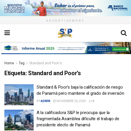
ADVERTISEMENT
Home
Tag
Standard and Poor's
Etiqueta:
Standard and Poor’s
Standard & Poor’s baja la calificación de riesgo
de Panamá pero mantiene el grado de inversión
BY
ADMIN
NOVIEMBRE 26, 2024
0
A la calificadora S&P le preocupa que la
fragmentada Asamblea dificulte el trabajo de
presidente electo de Panamá