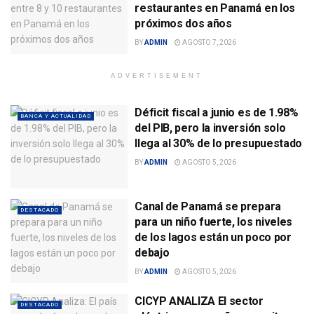
restaurantes en Panamá en los
próximos dos años
BY
ADMIN
AGOSTO 7, 2026
ADVERTISEMENT
Déficit fiscal a junio es de 1.98%
BANCA Y ACTUALIDAD
del PIB, pero la inversión solo
llega al 30% de lo presupuestado
BY
ADMIN
AGOSTO 5, 2026
Canal de Panamá se prepara
DESTACADO
para un niño fuerte, los niveles
de los lagos están un poco por
debajo
BY
ADMIN
AGOSTO 5, 2026
CICYP ANALIZA El sector
DESTACADO