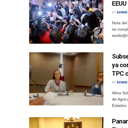
EEUU 
BY
ADMIN
Nota del
se cumpl
asolis@n
Subse
ya co
TPC 
BY
ADMIN
Alma Sol
de Agric
Estados 
Panam