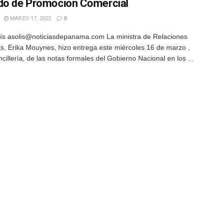
do de Promoción Comercial
MARZO 17, 2022
0
ís asolis@noticiasdepanama.com La ministra de Relaciones
es, Erika Mouynes, hizo entrega este miércoles 16 de marzo ,
cillería, de las notas formales del Gobierno Nacional en los ...