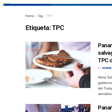
Home
Tag
TPC
Etiqueta:
TPC
Panam
salva
TPC 
BY
ADMIN
Alma So
gobierno
del Trat
sensitivo
Panam