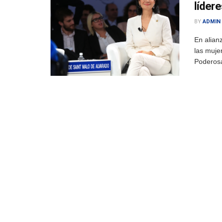
líder
BY
ADMIN
En alian
las muje
Poderosa