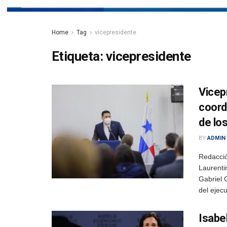
Home
Tag
vicepresidente
Etiqueta:
vicepresidente
Vicep
coord
de lo
BY
ADMIN
Redacci
Laurenti
Gabriel 
del ejecu
Isabe