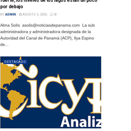
fuerte, los niveles de los lagos están un poco
por debajo
BY
ADMIN
AGOSTO 5, 2026
0
Alma Solís asolis@noticiasdepanama.com La sub
administradora y administradora designada de la
Autoridad del Canal de Panamá (ACP), Ilya Espino
de...
DESTACADO