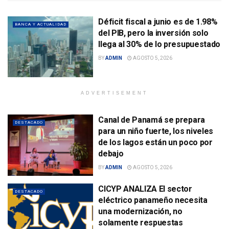
Déficit fiscal a junio es de 1.98%
BANCA Y ACTUALIDAD
del PIB, pero la inversión solo
llega al 30% de lo presupuestado
BY
ADMIN
AGOSTO 5, 2026
ADVERTISEMENT
Canal de Panamá se prepara
DESTACADO
para un niño fuerte, los niveles
de los lagos están un poco por
debajo
BY
ADMIN
AGOSTO 5, 2026
CICYP ANALIZA El sector
DESTACADO
eléctrico panameño necesita
una modernización, no
solamente respuestas