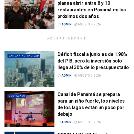
planea abrir entre 8 y 10
restaurantes en Panamá en los
próximos dos años
BY
ADMIN
AGOSTO 7, 2026
ADVERTISEMENT
Déficit fiscal a junio es de 1.98%
BANCA Y ACTUALIDAD
del PIB, pero la inversión solo
llega al 30% de lo presupuestado
BY
ADMIN
AGOSTO 5, 2026
Canal de Panamá se prepara
DESTACADO
para un niño fuerte, los niveles
de los lagos están un poco por
debajo
BY
ADMIN
AGOSTO 5, 2026