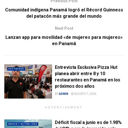
Previous Post
Comunidad indígena Panamá logró el Récord Guinness
del patacón más grande del mundo
Next Post
Lanzan app para movilidad «de mujeres para mujeres»
en Panamá
Entrevista Exclusiva Pizza Hut
DESTACADO
planea abrir entre 8 y 10
restaurantes en Panamá en los
próximos dos años
BY
ADMIN
AGOSTO 7, 2026
ADVERTISEMENT
Déficit fiscal a junio es de 1.98%
BANCA Y ACTUALIDAD