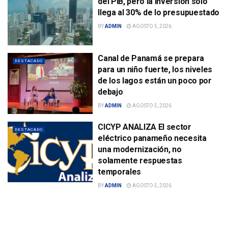
del PIB, pero la inversión solo
llega al 30% de lo presupuestado
BY
ADMIN
AGOSTO 5, 2026
Canal de Panamá se prepara
DESTACADO
para un niño fuerte, los niveles
de los lagos están un poco por
debajo
BY
ADMIN
AGOSTO 5, 2026
CICYP ANALIZA El sector
DESTACADO
eléctrico panameño necesita
una modernización, no
solamente respuestas
temporales
BY
ADMIN
AGOSTO 5, 2026