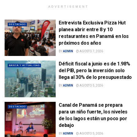
ADVERTISEMENT
Entrevista Exclusiva Pizza Hut
DESTACADO
planea abrir entre 8 y 10
restaurantes en Panamá en los
próximos dos años
BY
ADMIN
AGOSTO 7, 2026
Déficit fiscal a junio es de 1.98%
BANCA Y ACTUALIDAD
del PIB, pero la inversión solo
llega al 30% de lo presupuestado
BY
ADMIN
AGOSTO 5, 2026
Canal de Panamá se prepara
DESTACADO
para un niño fuerte, los niveles
de los lagos están un poco por
debajo
BY
ADMIN
AGOSTO 5, 2026