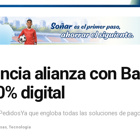
ncia alianza con 
0% digital
edidosYa que engloba todas las soluciones de pago
sas
,
Tecnología