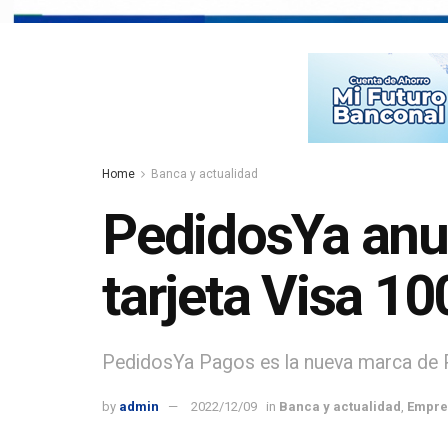
Home
Banca y actualidad
PedidosYa anu
tarjeta Visa 10
PedidosYa Pagos es la nueva marca de P
by
admin
2022/12/09
in
Banca y actualidad
,
Empre