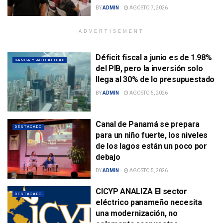
BY
ADMIN
AGOSTO 7, 2026
ADVERTISEMENT
Déficit fiscal a junio es de 1.98%
BANCA Y ACTUALIDAD
del PIB, pero la inversión solo
llega al 30% de lo presupuestado
BY
ADMIN
AGOSTO 5, 2026
Canal de Panamá se prepara
DESTACADO
para un niño fuerte, los niveles
de los lagos están un poco por
debajo
BY
ADMIN
AGOSTO 5, 2026
CICYP ANALIZA El sector
DESTACADO
eléctrico panameño necesita
una modernización, no