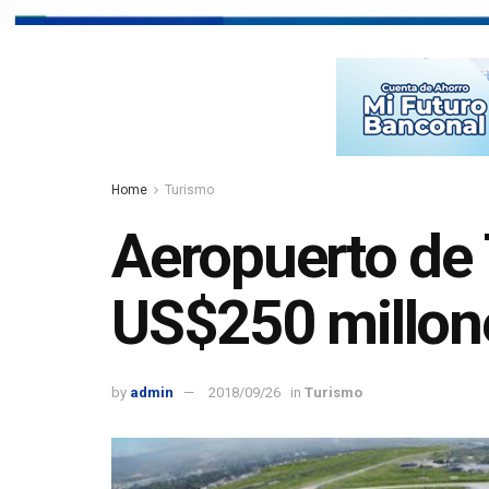
Home
Turismo
Aeropuerto de
US$250 millon
by
admin
2018/09/26
in
Turismo