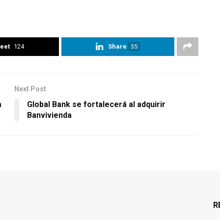
eet
124
Share
35
Next Post
a
Global Bank se fortalecerá al adquirir
Banvivienda
R