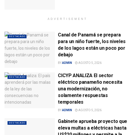
ADVERTISEMENT
Canal de Panamá se prepara
DESTACADO
para un niño fuerte, los niveles
de los lagos están un poco por
debajo
BY
ADMIN
AGOSTO 5, 2026
CICYP ANALIZA El sector
DESTACADO
eléctrico panameño necesita
una modernización, no
solamente respuestas
temporales
BY
ADMIN
AGOSTO 5, 2026
Gabinete aprueba proyecto que
DESTACADO
eleva multas a eléctricas hasta
US$20 millones y permite a la