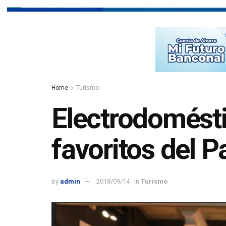
Home
Turismo
Electrodomésti
favoritos del
by
admin
2018/09/14
in
Turismo