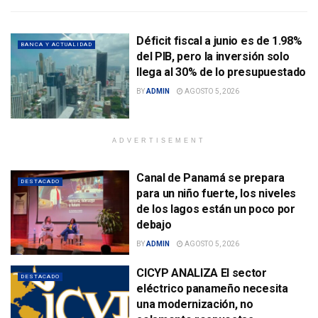
Déficit fiscal a junio es de 1.98%
BANCA Y ACTUALIDAD
del PIB, pero la inversión solo
llega al 30% de lo presupuestado
BY
ADMIN
AGOSTO 5, 2026
ADVERTISEMENT
Canal de Panamá se prepara
DESTACADO
para un niño fuerte, los niveles
de los lagos están un poco por
debajo
BY
ADMIN
AGOSTO 5, 2026
CICYP ANALIZA El sector
DESTACADO
eléctrico panameño necesita
una modernización, no