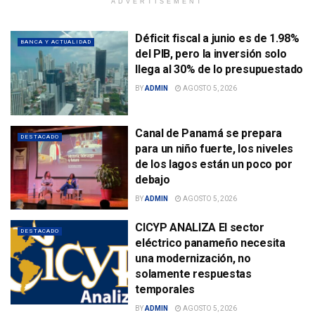
ADVERTISEMENT
Déficit fiscal a junio es de 1.98%
BANCA Y ACTUALIDAD
del PIB, pero la inversión solo
llega al 30% de lo presupuestado
BY
ADMIN
AGOSTO 5, 2026
Canal de Panamá se prepara
DESTACADO
para un niño fuerte, los niveles
de los lagos están un poco por
debajo
BY
ADMIN
AGOSTO 5, 2026
CICYP ANALIZA El sector
DESTACADO
eléctrico panameño necesita
una modernización, no
solamente respuestas
temporales
BY
ADMIN
AGOSTO 5, 2026